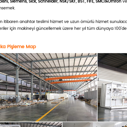
bishi, Siemens, Sick, Schneider, NSK/SKF, BST, FIFE, SMCï¼Omron
ve
msemek.
n itibaren anahtar teslimi hizmet ve uzun ömürlü hizmet sunulaca
riler için makineyi güncellemek üzere her yıl tüm dünyaya 100'de
ika P
işleme
M
ap