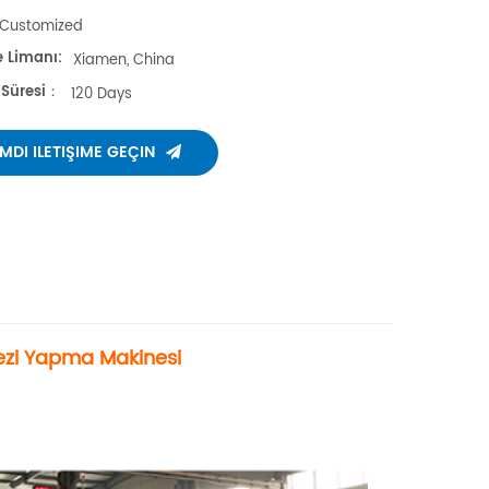
Customized
e Limanı:
Xiamen, China
 Süresi：
120 Days
IMDI ILETIŞIME GEÇIN
ezi Yapma Makinesi