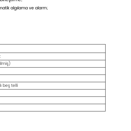
atik algılama ve alarm;
k
ilmiş)
 beş telli