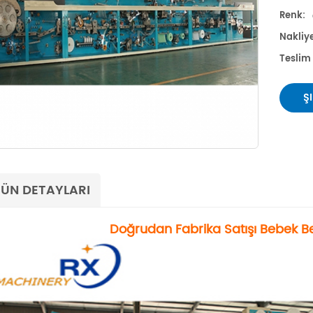
Renk:
Nakliy
Teslim
Ş
ÜN DETAYLARI
Doğrudan Fabrika Satışı Bebek B