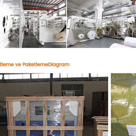
tleme ve Paketleme
D
i
agram