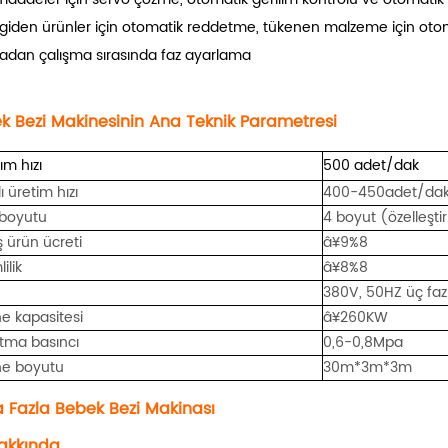
giden ürünler için otomatik reddetme, tükenen malzeme için otom
dan çalışma sırasında faz ayarlama
k Bezi Makinesinin Ana Teknik Parametresi
ım hızı
500 adet/dak
ı üretim hızı
400-450
adet/da
 boyutu
4 boyut (özelleştir
ş ürün ücreti
â¥9
%8
ilik
â¥
8
%8
380V, 50HZ üç fazlı
e kapasitesi
â¥260KW
tma basıncı
0,6-0,8Mpa
ne boyutu
3
0
m*
3
m*
3
m
 Fazla
Bebek Bezi Makinası
akkında