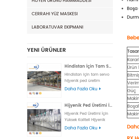
HIJYEN ÜRÜNÜ HAMMADDESI
Boşa 
CERRAHI YÜZ MASKESI
Durma
LABORATUVAR EKIPMANI
Bebe
YENI ÜRÜNLER
Tasar
Kararl
Hindistan İçin Tam Servo Hijyenik Ped Üretim Makinesi | Otomatik Çalışma
Ürün
Hindistan için tam servo
Bitmi
hijyenik ped üretim
Veriml
makinesi, yüksek hız,
Daha Fazla Oku
Güç
istikrarlı performans ve
Makin
verimli ve güvenilir
Hijyenik Ped Üretimi İçin Yüksek Kaliteli Hijyenik Makine
üretimi garantilemek için
Boşal
kolay kullanım sunar.
Maki
Hijyenik Ped Üretimi İçin
Yüksek Kaliteli Hijyenik
Daha
Makine Ana Teknik
Daha Fazla Oku
Parametreler hijyenik ped
RX H
üretim makinesi Öğe