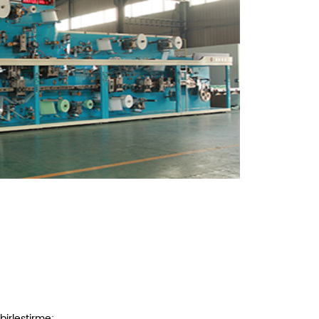
irleştirme;