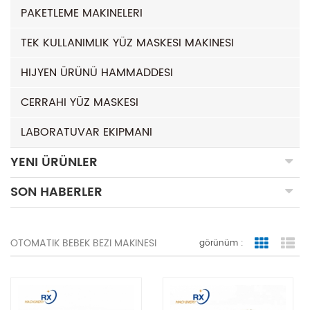
PAKETLEME MAKINELERI
TEK KULLANIMLIK YÜZ MASKESI MAKINESI
HIJYEN ÜRÜNÜ HAMMADDESI
CERRAHI YÜZ MASKESI
LABORATUVAR EKIPMANI
YENI ÜRÜNLER
SON HABERLER
OTOMATIK BEBEK BEZI MAKINESI
görünüm :
Grid Vie
Lis