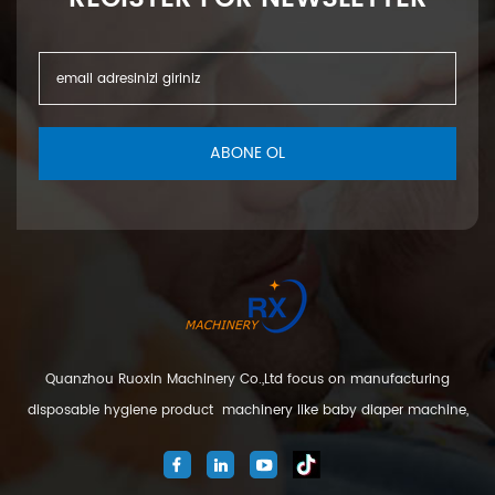
ABONE OL
Quanzhou Ruoxin Machinery Co.,Ltd focus on manufacturing
disposable hygiene product machinery like baby diaper machine,
adult diaper machine, sanitary napkin machine, under pad
machine. We are located in Jinjiang city, Fujian Province, China. And