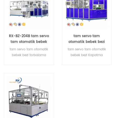
RX-BZ-204B tam servo
tam servo tam
tam otomatik bebek
otomatik bebek bezi
bezi paketleme
yapıştırma makinesi
tam servo tam otomatik
tam servo tam otomatik
makinesi
bebek bezi torbalama
bebek bezi Kapatma
makinesi
makinesi