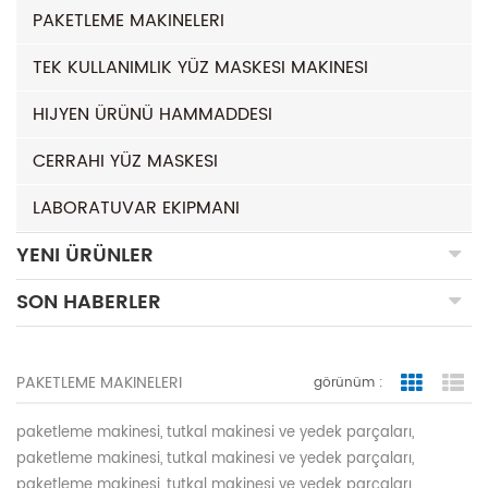
PAKETLEME MAKINELERI
TEK KULLANIMLIK YÜZ MASKESI MAKINESI
HIJYEN ÜRÜNÜ HAMMADDESI
CERRAHI YÜZ MASKESI
LABORATUVAR EKIPMANI
YENI ÜRÜNLER
SON HABERLER
PAKETLEME MAKINELERI
görünüm :
Grid Vie
Lis
paketleme makinesi, tutkal makinesi ve yedek parçaları,
paketleme makinesi, tutkal makinesi ve yedek parçaları,
paketleme makinesi, tutkal makinesi ve yedek parçaları