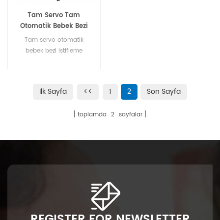
Tam Servo Tam
Otomatik Bebek Bezi
İstifleme Makinası
Tam servo otomatik
bebek bezi istifleme
makinesi
Ilk Sayfa
<<
1
2
Son Sayfa
toplamda
2
sayfalar
REGISTER FOR NEWSLETTER