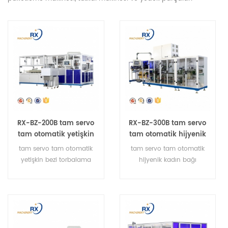
RX-BZ-200B tam servo
RX-BZ-300B tam servo
tam otomatik yetişkin
tam otomatik hijyenik
bezi paketleme
ped paketleme
tam servo tam otomatik
tam servo tam otomatik
makinesi
makinesi
yetişkin bezi torbalama
hijyenik kadın bağı
makinesi
torbalama makinesi