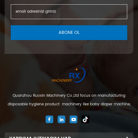
ABONE OL
Quanzhou Ruoxin Machinery Co.,Ltd focus on manufacturing
disposable hygiene product machinery like baby diaper machine,
adult diaper machine, sanitary napkin machine, under pad
machine. We are located in Jinjiang city, Fujian Province, China. And
our company