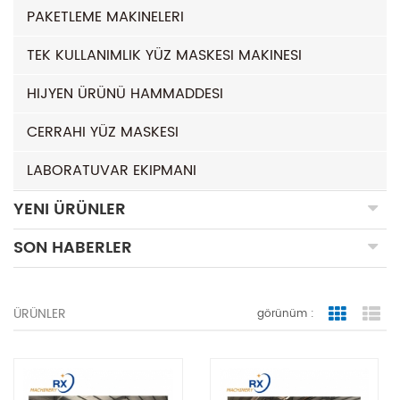
PAKETLEME MAKINELERI
TEK KULLANIMLIK YÜZ MASKESI MAKINESI
HIJYEN ÜRÜNÜ HAMMADDESI
CERRAHI YÜZ MASKESI
LABORATUVAR EKIPMANI
YENI ÜRÜNLER
SON HABERLER
ÜRÜNLER
görünüm :
Grid Vie
Lis