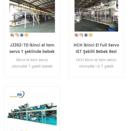
JZ362-TD İkinci el tam
HCH İkinci El Full Servo
servo T şeklinde bebek
I&T Şekilli Bebek Bezi
bezi makinesi
Makinası
İkinci el tam servo
HCH İkinci el tam servo
otomatik T şekilli bebek
otomatik I & T şekilli
bezi makinesi
bebek bezi makinesi