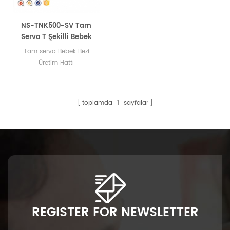
NS-TNK500-SV Tam
Servo T Şekilli Bebek
Bezi Üretim Hattı
Tam servo Bebek Bezi
Üretim Hattı
toplamda
1
sayfalar
REGISTER FOR NEWSLETTER